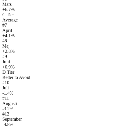
Mars
+6.7%
C
Tier
Average
#
7
April
+4.1%
#
8
Maj
+2.8%
#
9
Juni
+0.9%
D
Tier
Better to Avoid
#
10
Juli
-1.4%
#
11
Augusti
-3.2%
#
12
September
-4.8%
...