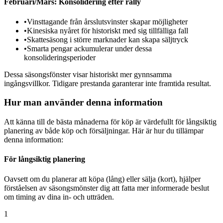
Februari/Mars: Konsolidering efter rally
•
Vinsttagande från årsslutsvinster skapar möjligheter
•
Kinesiska nyåret för historiskt med sig tillfälliga fall
•
Skattesäsong i större marknader kan skapa säljtryck
•
Smarta pengar ackumulerar under dessa
konsolideringsperioder
Dessa säsongsfönster visar historiskt mer gynnsamma
ingångsvillkor. Tidigare prestanda garanterar inte framtida resultat.
Hur man använder denna information
Att känna till de bästa månaderna för köp är värdefullt för långsiktig
planering av både köp och försäljningar. Här är hur du tillämpar
denna information:
För långsiktig planering
Oavsett om du planerar att köpa (lång) eller sälja (kort), hjälper
förståelsen av säsongsmönster dig att fatta mer informerade beslut
om timing av dina in- och utträden.
1