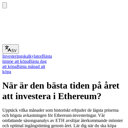
SV
Investeringskalkylator
Bästa
timme att köpa
Bästa dag
att köpa
Bästa månad att
köpa
När är den bästa tiden på året
att investera i Ethereum?
Upptäck vilka månader som historiskt erbjuder de lägsta priserna
och högsta avkastningen för Ethereum-investeringar. Vår
omfattande säsongsanalys av ETH avslöjar återkommande mönster
och optimal ingångstiming genom året. Lär dig när du ska köpa