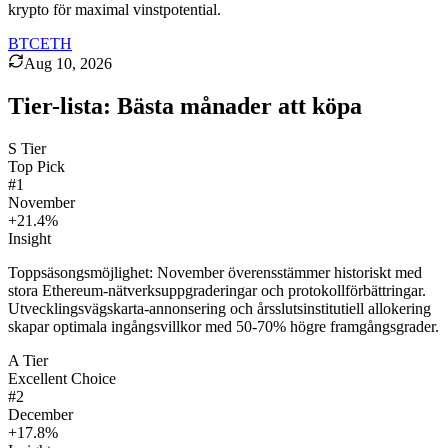
krypto för maximal vinstpotential.
BTC
ETH
Aug 10, 2026
Tier-lista: Bästa månader att köpa
S
Tier
Top Pick
#
1
November
+21.4%
Insight
Toppsäsongsmöjlighet: November överensstämmer historiskt med
stora Ethereum-nätverksuppgraderingar och protokollförbättringar.
Utvecklingsvägskarta-annonsering och årsslutsinstitutiell allokering
skapar optimala ingångsvillkor med 50-70% högre framgångsgrader.
A
Tier
Excellent Choice
#
2
December
+17.8%