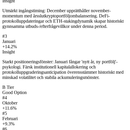
Insight
Utmärkt ingångstiming: December upprätthåller november-
momentum med årsslutkryptoportföljombalansering. DeFi-
protokolluppdateringar och ETH-stakingdynamik skapar historiskt
gynnsamma utbuds-/efterfrågevillkor under denna period.
#
3
Januari
+14.2%
Insight
Starkt positioneringsfönster: Januari fångar 'nytt år, ny portfölj'-
psykologi. Färsk institutionell kapitalallokering och
protokolluppgraderingsanticipation överensstämmer historiskt med
minskad volatilitet och stabila ackumuleringsmönster.
B
Tier
Good Option
#
4
Oktober
+11.6%
#
5
Februari
+9.3%
#
6