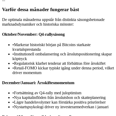
Varför dessa månader fungerar bäst
De optimala månaderna uppstår från distinkta säsongsbetonade
marknadsdynamiker och historiska mönster:
Oktober/November: Q4-rallysäsong
•
Markerar historiskt början på Bitcoins starkaste
kvartalsprestanda
•
Institutionell ombalansering och årsslutspositionering skapar
köptryck
•
Regulatorisk klarhet tenderar att förbättras före årsskiftet
•
Retail-FOMO kickar typiskt igång under denna period, vilket
driver momentum
December/Januari: Årsskiftesmomentum
•
Fortsättning av Q4-rally med juloptimism
•
Nya kapitalinflöden från årsslutsbon och skatteplanering
•
Lägre handelsvolymer kan förstärka positiva prisrörelser
•
Nystartspsykologi driver ny investerarmedverkan i januari