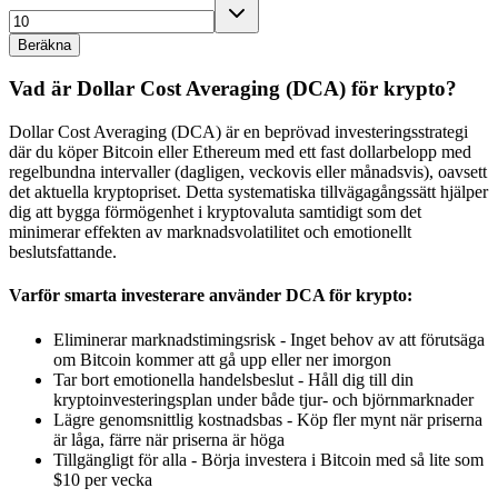
Beräkna
Vad är Dollar Cost Averaging (DCA) för krypto?
Dollar Cost Averaging (DCA) är en beprövad investeringsstrategi
där du köper Bitcoin eller Ethereum med ett fast dollarbelopp med
regelbundna intervaller (dagligen, veckovis eller månadsvis), oavsett
det aktuella kryptopriset. Detta systematiska tillvägagångssätt hjälper
dig att bygga förmögenhet i kryptovaluta samtidigt som det
minimerar effekten av marknadsvolatilitet och emotionellt
beslutsfattande.
Varför smarta investerare använder DCA för krypto:
Eliminerar marknadstimingsrisk - Inget behov av att förutsäga
om Bitcoin kommer att gå upp eller ner imorgon
Tar bort emotionella handelsbeslut - Håll dig till din
kryptoinvesteringsplan under både tjur- och björnmarknader
Lägre genomsnittlig kostnadsbas - Köp fler mynt när priserna
är låga, färre när priserna är höga
Tillgängligt för alla - Börja investera i Bitcoin med så lite som
$10 per vecka