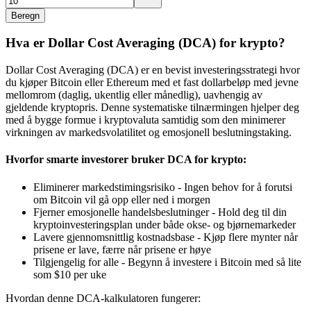
Beregn
Hva er Dollar Cost Averaging (DCA) for krypto?
Dollar Cost Averaging (DCA) er en bevist investeringsstrategi hvor
du kjøper Bitcoin eller Ethereum med et fast dollarbeløp med jevne
mellomrom (daglig, ukentlig eller månedlig), uavhengig av
gjeldende kryptopris. Denne systematiske tilnærmingen hjelper deg
med å bygge formue i kryptovaluta samtidig som den minimerer
virkningen av markedsvolatilitet og emosjonell beslutningstaking.
Hvorfor smarte investorer bruker DCA for krypto:
Eliminerer markedstimingsrisiko - Ingen behov for å forutsi
om Bitcoin vil gå opp eller ned i morgen
Fjerner emosjonelle handelsbeslutninger - Hold deg til din
kryptoinvesteringsplan under både okse- og bjørnemarkeder
Lavere gjennomsnittlig kostnadsbase - Kjøp flere mynter når
prisene er lave, færre når prisene er høye
Tilgjengelig for alle - Begynn å investere i Bitcoin med så lite
som $10 per uke
Hvordan denne DCA-kalkulatoren fungerer: