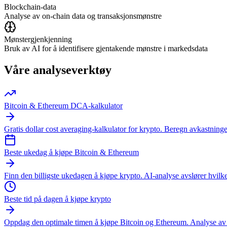
Blockchain-data
Analyse av on-chain data og transaksjonsmønstre
Mønstergjenkjenning
Bruk av AI for å identifisere gjentakende mønstre i markedsdata
Våre analyseverktøy
Bitcoin & Ethereum DCA-kalkulator
Gratis dollar cost averaging-kalkulator for krypto. Beregn avkastning
Beste ukedag å kjøpe Bitcoin & Ethereum
Finn den billigste ukedagen å kjøpe krypto. AI-analyse avslører hvil
Beste tid på dagen å kjøpe krypto
Oppdag den optimale timen å kjøpe Bitcoin og Ethereum. Analyse av ov