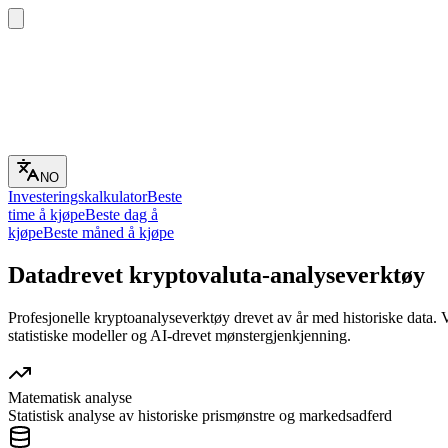
NO
Investeringskalkulator
Beste
time å kjøpe
Beste dag å
kjøpe
Beste måned å kjøpe
Datadrevet kryptovaluta-analyseverktøy
Profesjonelle kryptoanalyseverktøy drevet av år med historiske data. 
statistiske modeller og AI-drevet mønstergjenkjenning.
Matematisk analyse
Statistisk analyse av historiske prismønstre og markedsadferd