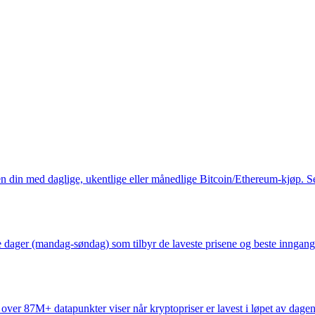
en din med daglige, ukentlige eller månedlige Bitcoin/Ethereum-kjøp. S
ke dager (mandag-søndag) som tilbyr de laveste prisene og beste inngan
er 87M+ datapunkter viser når kryptopriser er lavest i løpet av dagen o